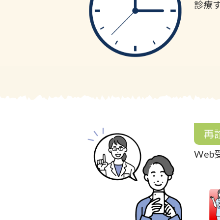
診療
再
We