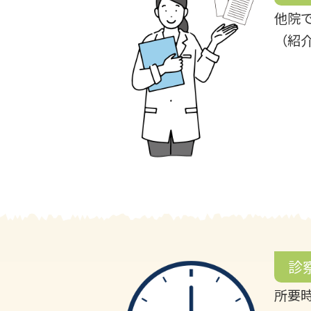
他院
（紹
診
所要