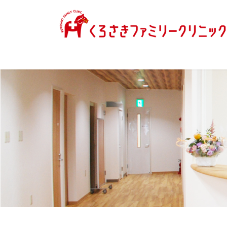
コ
ナ
ン
ビ
テ
ゲ
ン
ー
ツ
シ
へ
ョ
ス
ン
キ
に
ッ
移
プ
動